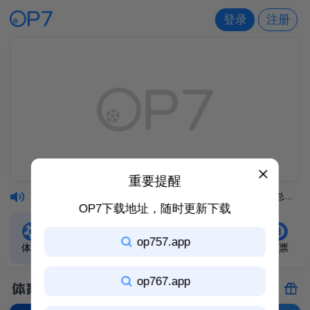
登录
注册
重要提醒
OP7交易安全提示：
OP7交易安全提示
OP7霸王餐包赔：
OP7霸王餐包赔 投注多场指定赛事，享指定场馆总负盈利包赔！
OP7下载地址，随时更新下载
OP7最新域名 失联不迷路：
OP7最新域名 失联不迷路 永久域名：op7.io
op757.app
体育
电竞
真人
电子
棋牌
彩票
享
100％
注单包赔
op767.app
足球，篮球，网球，斯诺克，乒乓球